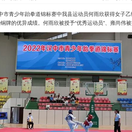
年汉中市青少年跆拳道锦标赛中我县运动员何雨欣获得女子乙
kg铜牌的优异成绩。何雨欣被授予“优秀运动员”、雍尚伟被