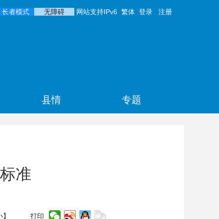
长者模式
无障碍
网站支持IPv6
繁体
登录
注册
县情
专题
标准
小
】
打印