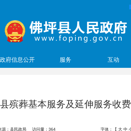
政府信息公开
服务
互动
县殡葬基本服务及延伸服务收费
来源：县民政局
访问量：
364
字体：【
大
中