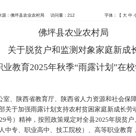
来源：佛坪县农业农村局
访问量：
212
字体：【
大
中
佛坪县农业农村局
关于
脱贫户和监测对象家庭新成
职业教育
202
5
年
秋
季
“雨露计划”在
公室
、
陕西省教育厅、陕西省人力资源和社会保
部关于加强雨露计划支持农村贫困家庭新成长劳
29
号）精神，按照政策规定
对全县
202
5
年
脱贫户
人中专、职业高中、技工院校）、高等职业教育