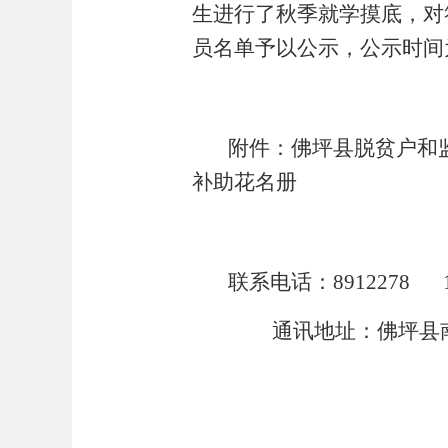
生进行了
秋季
就学
摸底，
对
员名单予以公示，公示时间
附件：
佛坪县
脱贫户和
补助花名册
联系电话：
8912
278
通讯地址：佛坪县