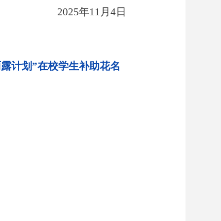
20
25
年
11
月
4
日
雨露计划”在校学生补助花名