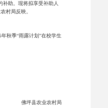
元的补助。
现将拟享受补助人
业农村局
反映。
5
年
秋
季
“雨露计划”在校学生
佛坪县
农业农村局