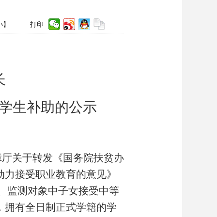
小
】
打印
长
校学生补助的公示
障厅关于
转发《
国务院扶贫办
动力接受职业教育的意见
》
、
监测对象中
子女接受中等
，
拥有全日制正式学籍的学