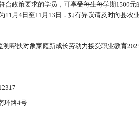
符合政策要求的学员
，可享受每生每学期
1500
为
11
月
4
日至
11
月
13
日，如有异议请及时向县
农
监测帮扶对象家庭新成长劳动力接受职业教育
202
12317
南环路
4号