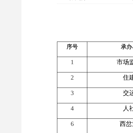
序号
承办
1
市场
2
住
3
交
4
人
6
西岔