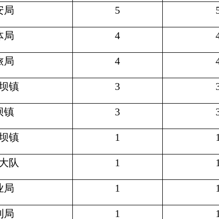
安局
5
体局
4
旅局
4
坝镇
3
坝镇
3
坝镇
1
大队
1
业局
1
利局
1