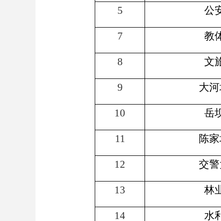
5
公
7
教
8
文
9
大河
10
岳
11
陈家
12
交警
13
林
14
水