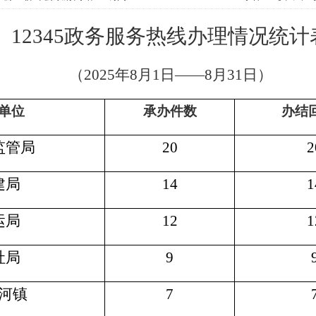
12345
政务服务
热线
办理情况统计
（
202
5
年
8
月
1
日
——
8
月
31
日）
单位
承办件数
办结
监管局
20
2
建局
14
1
运局
12
1
社局
9
河镇
7