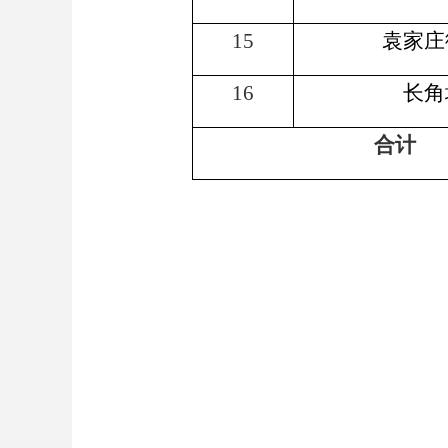
15
袁家庄
16
长角
合计