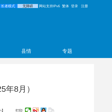
长者模式
无障碍
网站支持IPv6
繁体
登录
注册
县情
专题
25年8月）
小
】
打印