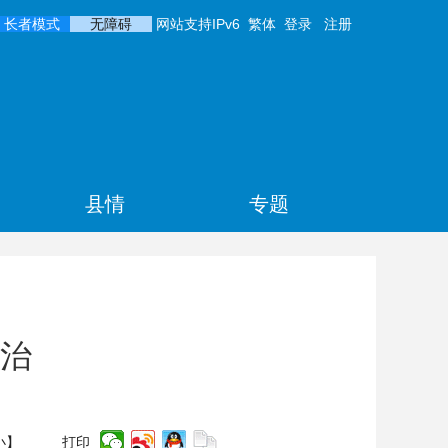
长者模式
无障碍
网站支持IPv6
繁体
登录
注册
县情
专题
治
小
】
打印