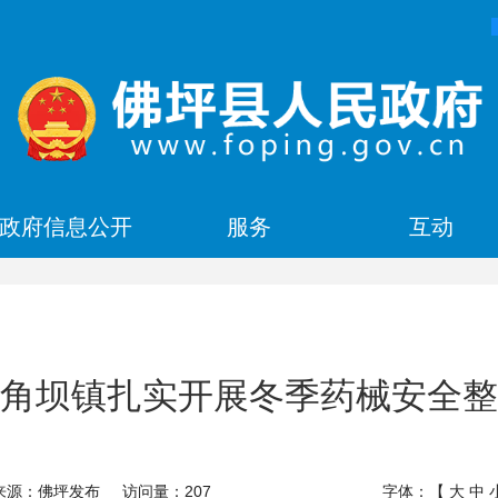
政府信息公开
服务
互动
角坝镇扎实开展冬季药械安全整
来源：佛坪发布
访问量：
207
字体：【
大
中