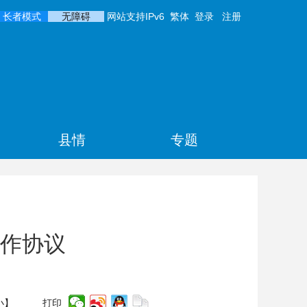
长者模式
无障碍
网站支持IPv6
繁体
登录
注册
县情
专题
作协议
小
】
打印