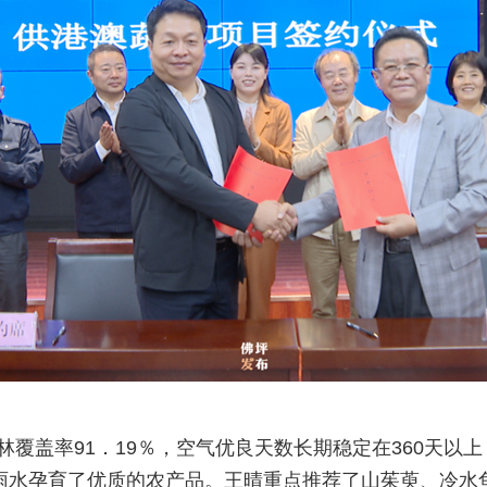
覆盖率91．19％，空气优良天数长期稳定在360天以上
的雨水孕育了优质的农产品。王晴重点推荐了山茱萸、冷水