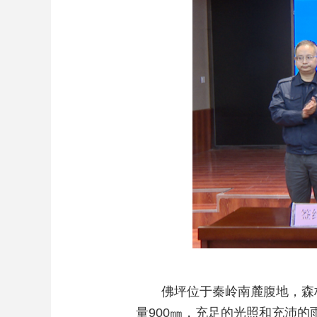
佛坪位于秦岭南麓腹地，森林
量900㎜，充足的光照和充沛