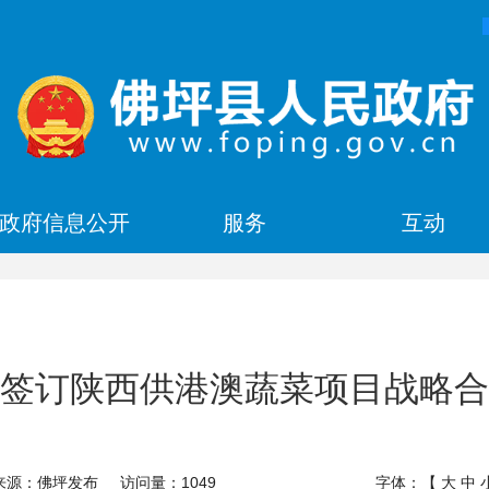
政府信息公开
服务
互动
签订陕西供港澳蔬菜项目战略合
来源：佛坪发布
访问量：
1049
字体：【
大
中