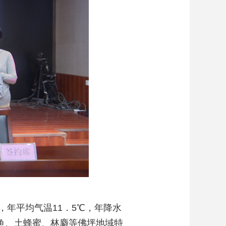
，年平均气温11．5℃，年降水
鱼、土蜂蜜、林麝等佛坪地域特