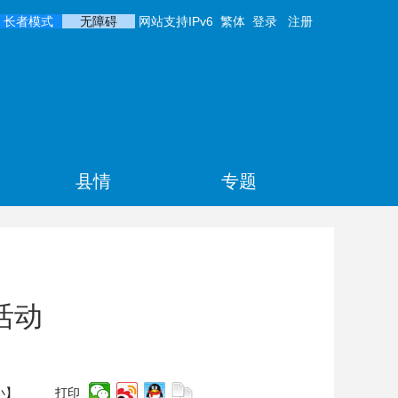
长者模式
无障碍
网站支持IPv6
繁体
登录
注册
县情
专题
活动
小
】
打印