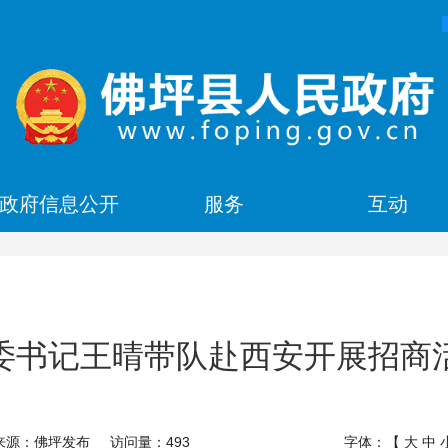
政府信息公开
服务
互动
委书记王晴带队赴西安开展招商
来源：佛坪发布
访问量：
493
字体：【
大
中